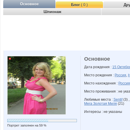
Основное
Блог
( 0 )
Др
Шпионаж
Основное
Дата рождения :
15 Октяб
Место рождения :
Россия
,
Н
Место нахождения :
Россия
Место проживания : не ука
Любимые места :
Sentif
(3) 
Мега Золотая Миля
(21)
Интересы : не указаны
Портрет заполнен на 59 %