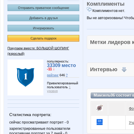
Комплименты
Отправить приватное сообщение
Комплиментов нет.
Вы не авторизованы! Чтоб
Добавить в друзья
Игнорировать
Сделать подарок
Метки лидеров
Покупаем вместе: БОЛЬШОЙ ШОПИНГ
(взрослый)
популярность:
33309 место
Интервью
-11 ↓
рейтинг
646
?
Привилегированный
пользователь
1
уровня
Мамзель06 состоит 
Фо
Статистика портрета:
сейчас просматривают портрет - 0
Уч
зарегистрированные пользователи
посетившие портрет за 7 дней - 0